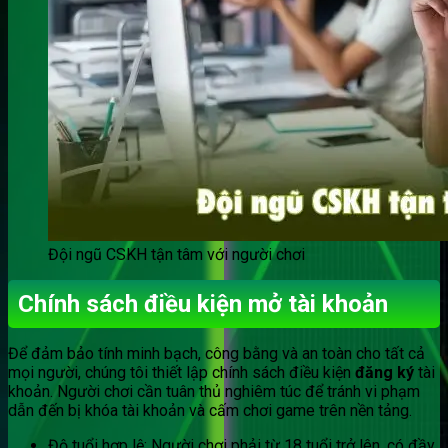
Đội ngũ CSKH tận tâm với người chơi
Chính sách điều kiện mở tài khoản
Để đảm bảo tính minh bạch, công bằng và an toàn cho tất cả
mọi người, chúng tôi thiết lập chính sách điều kiện
đăng ký
tài
khoản. Người chơi cần tuân thủ nghiêm túc để tránh vi phạm
dẫn đến bị khóa tài khoản và cấm chơi game trên nền tảng.
Độ tuổi hợp lệ: Người chơi phải từ 18 tuổi trở lên, có đầy