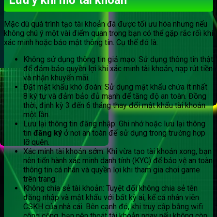
Mặc dù quá trình tạo tài khoản đã được tối ưu hóa nhưng nếu
không chú ý một vài điểm quan trọng bạn có thể gặp rắc rối khi
xác minh hoặc bảo mật thông tin. Cụ thể đó là:
Không sử dụng thông tin giả mạo: Sử dụng thông tin thật
để đảm bảo quyền lợi khi xác minh tài khoản, nạp rút tiền
và nhận khuyến mãi.
Đặt mật khẩu khó đoán: Sử dụng mật khẩu chứa ít nhất
8 ký tự và đảm bảo đủ mạnh để tăng độ an toàn. Đồng
thời, định kỳ 3 đến 6 tháng thay đổi mật khẩu tài khoản
một lần.
Lưu lại thông tin đăng nhập: Ghi nhớ hoặc lưu lại thông
tin
đăng ký
ở nơi an toàn để sử dụng trong trường hợp
lỡ quên.
Xác minh tài khoản sớm: Khi vừa tạo tài khoản xong, bạn
nên tiến hành xác minh danh tính (KYC) để bảo vệ an toàn
thông tin cá nhân và quyền lợi khi tham gia chơi game
trên trang.
Không chia sẻ tài khoản: Tuyệt đối không chia sẻ tên
đăng nhập và mật khẩu với bất kỳ ai, kể cả nhân viên
CSKH của nhà cái. Bên cạnh đó, khi truy cập bằng wifi
công cộng, bạn nên thoát tài khoản ngay nếu không còn