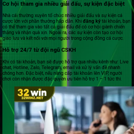
Cơ hội tham gia nhiều giải đấu, sự kiện đặc biệt
Nhà cái thường xuyên tổ chức nhiều giải đấu và sự kiện cá
cược lớn với phần thưởng hấp dẫn. Khi
đăng ký
tài khoản, bạn
có thể tham gia vào tất cả giải đấu để có cơ hội giành chiến
thắng và nhận quà xịn. Ngoài ra, các sự kiện còn tạo cơ hội
giao lưu và kết nối với mọi người trong cộng đồng cá cược.
Hỗ trợ 24/7 từ đội ngũ CSKH
Khi có tài khoản, bạn sẽ được hỗ trợ qua nhiều kênh như: Live
chat, Hotline, Zalo, Telegram, email và xử lý vấn đề nhanh
chóng hơn. Đặc biệt, nếu nâng cấp tài khoản lên VIP, người
chơi còn nhận được đặc quyền ưu tiên hỗ trợ 1 – 1 tức thì.