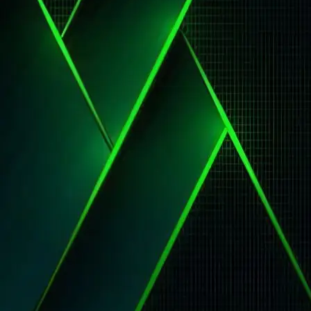
32WIN cung cấp kho game với nhiều lựa chọn
Thể
NPH nổi bật
Ưu điểm & Tiền thưởng
loại
Pragmatic Play,
Jackpot lũy tiến hàng tỷ, vòng
Nổ hũ
PG Soft, Jili
quay miễn phí, tỷ lệ nổ hũ cao
Thưởng xu theo cấp độ, bắn
JDB, CQ9,
Bắn cá
boss cá khủng nhận ngay
Kingmaker
thưởng lớn
Game
WM, BBIN,
Thưởng thắng lớn, nhiều bàn
bài
Kingmaker
cược, hỗ trợ cược nhỏ đến cao
Evolution, Sexy
Dealer thật, tặng chip miễn phí,
Casino
Gaming, SA
thưởng hoàn trả theo ván cược
Gaming
Thể
SBOBET, SABA,
Kèo đa dạng, thưởng hoàn trả
thao
BTI
mỗi ngày, tỷ lệ cược cạnh tranh
Thưởng theo trận thắng, hỗ trợ
Trực tiếp từ
Đá gà
cược nhanh, tiền về ngay khi
Thomo, SV388
kết thúc
Thưởng nổ lớn gấp nhiều lần,
TP, TC Gaming,