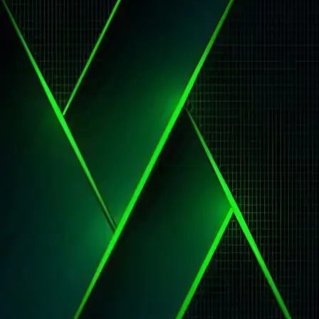
Bước 1: Chọn “Thêm ngân hàng”
Bước 2: Chọn ngân hàng mà bạn muốn
rút tiền về từ danh sách thả xuống
Ngân
Bước 3: Nhập tên chi nhánh ngân hàng
hàng
Bước 4: Nhập chính xác số tài khoản
ngân hàng của bạn
Bước 5: Nhấn “gửi đi” để lưu thông tin
và thực hiện lệnh rút tiền.
Bước 1: Chọn “USDT” trên trang rút tiền
Bước 2: Chọn chuỗi giao dịch (ví dụ:
TRC20) mà bạn muốn sử dụng
USDT
Bước 3: Nhập địa chỉ ví USDT hợp lệ của
bạn
Bước 4: Nhấn “gửi đi” để hoàn tất việc
thêm ví và thực hiện lệnh rút tiền
Khám phá kho game cực khủng
tại 32WIN