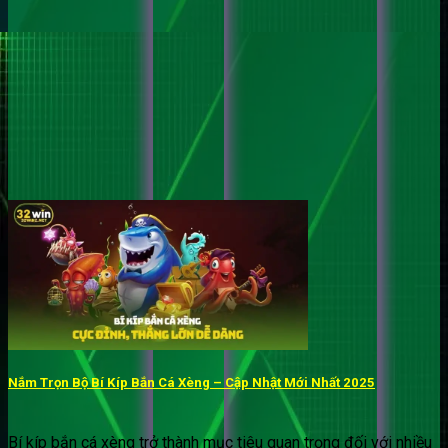
32WIN
luôn chú trọng bảo mật cho người chơi bằng
cách áp dụng công nghệ tiên tiến nhất, trong đó nổi bật
là hai hệ thống được nhiều tổ chức tài chính toàn cầu tin
dùng:
IOVATION: Công nghệ này sử dụng cơ sở dữ liệu
khổng lồ chứa hàng tỷ thiết bị và hành vi đã được
ghi nhận trên toàn thế giới. Nhờ vậy, IOVATION có
thể nhanh chóng nhận diện dấu hiệu bất thường
như truy cập giả mạo, đăng nhập từ thiết bị lạ
hoặc hành vi cá cược đáng ngờ.
ThreatMetrix: Là công nghệ xác thực danh tính
hiện đại, kết hợp trí tuệ nhân tạo và dữ liệu hành vi
để tạo ra hồ sơ số cho từng người dùng.
ThreatMetrix phân tích hàng ngàn yếu tố như địa
chỉ IP, vị trí địa lý, thói quen giao dịch và thiết bị
đăng nhập, từ đó phát hiện kịp thời các hoạt động
rủi ro.
Nắm Trọn Bộ Bí Kíp Bắn Cá Xèng – Cập Nhật Mới Nhất 2025
Bộ phận CSKH nhà cái phản hồi nhanh
chóng
Bí kíp bắn cá xèng trở thành mục tiêu quan trọng đối với nhiều