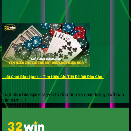
Game bài đổi thưởng: Tiến lên miền Nam, Poker,
Mậu binh, Phỏm…, quen thuộc nhưng luôn kịch
tính.
Hạn mức giao dịch mới nhất của
32WIN
Phương thức
Hạn mức giao dịch
Chuyển khoản
Tối thiểu: 50.000 VNĐ – Tối đa:
ngân hàng
100.000.000 VNĐ
Quét mã ngân
Tối thiểu: 50.000 VNĐ – Tối đa:
hàng
300.000.000 VNĐ
Luật Chơi Blackjack – Tìm Hiểu Chi Tiết Để Bắt Đầu Chơi
Tối thiểu: 50.000 VNĐ – Tối đa:
Momo Pay
20.000.000 VNĐ
Tối thiểu: 300.000 VNĐ – Tối đa:
Luật chơi blackjack là yếu tố đầu tiên và quan trọng nhất bạn
USDT
3.000.000.000 VNĐ
cần nắm [...]
Tối thiểu: 10.000 VNĐ – Tối đa:
Thẻ cào
1.000.000 VNĐ
Tối thiểu: 50.000 VNĐ – Tối đa:
ZaloPay
20.000.000 VNĐ