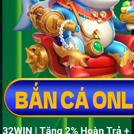
32WIN | Tặng 2% Hoàn Trả +