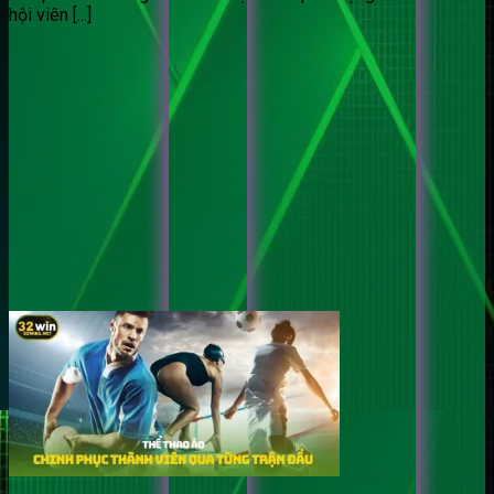
hội viên [...]
32WIN
gây ấn tượng mạnh với người chơi nhờ dịch vụ
CSKH hoạt động 24/7, phản hồi nhanh chóng và chuyên
nghiệp trong mọi tình huống.