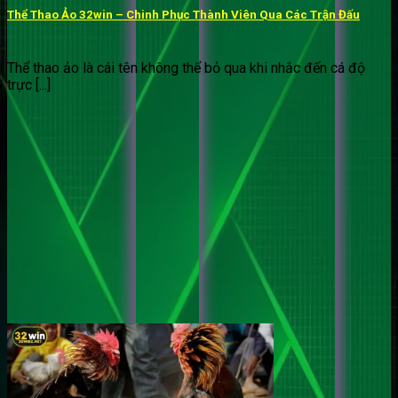
Thể Thao Ảo 32win – Chinh Phục Thành Viên Qua Các Trận Đấu
Dịch vụ CSKH đạt chuẩn yêu cầu quốc tế
Thể thao ảo là cái tên không thể bỏ qua khi nhắc đến cá độ
Live Chat trực tiếp trên website, phản hồi gần như
trực [...]
ngay lập tức.
Email phản hồi dành cho các yêu cầu chi tiết hoặc
khiếu nại.
Telegram hỗ trợ nhanh gọn qua ứng dụng di động
phổ biến.
Hotline tổng đài, kết nối trực tiếp với nhân viên
chăm sóc khách hàng.
Hỗ trợ giao dịch đa kênh siêu tiện lợi
32WIN
mang đến cho người chơi sự tiện lợi tối đa với hệ
thống hỗ trợ giao dịch đa kênh hiện đại, giúp nạp rút
nhanh chóng, an toàn và phù hợp.
Ngân hàng nội địa: Liên kết với 32 ngân hàng lớn
như TPBANK, ABBANK, TECHCOMBANK,… xử lý
giao dịch trực tuyến trong vài phút.
Tiền mã hóa: Hỗ trợ các loại coin phổ biến, đảm