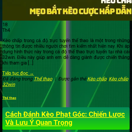
18
Th4
Kèo chấp trong cá độ trực tuyến thể thao là một trong những
thông tin được nhiều người chơi tìm kiếm nhất hiện nay. Khi áp
dụng hình thức này trong cá độ thể thao trực tuyến tại nhà cái
32win. Điều này giúp anh em dễ dàng giành được chiến thắng
khi tham gia […]
Tiếp tục đọc
→
Đã đăng trong
Thể thao
|
Được gắn thẻ
Kèo chấp
,
Kèo chấp
32win
Thể thao
Cách Đánh Kèo Phạt Góc: Chiến Lược
Và Lưu Ý Quan Trọng