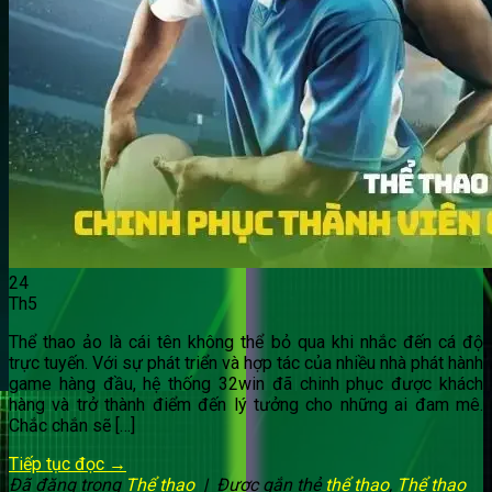
24
Th5
Thể thao ảo là cái tên không thể bỏ qua khi nhắc đến cá độ
trực tuyến. Với sự phát triển và hợp tác của nhiều nhà phát hành
game hàng đầu, hệ thống 32win đã chinh phục được khách
hàng và trở thành điểm đến lý tưởng cho những ai đam mê.
Chắc chắn sẽ […]
Tiếp tục đọc
→
Đã đăng trong
Thể thao
|
Được gắn thẻ
thể thao
,
Thể thao