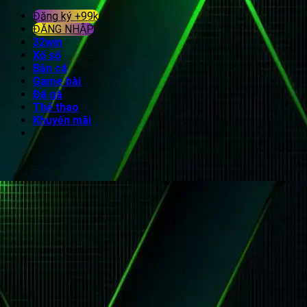
Đăng ký +99k
ĐĂNG NHẬP
32win
Xổ số
Bắn cá
Game bài
Đá gà
Thể thao
Khuyến mãi