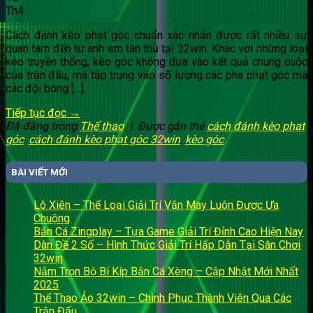
Th4
Cách đánh kèo phạt góc chuẩn xác nhận được rất nhiều sự
quan tâm đến từ anh em tân thủ tại 32win. Khác với những loại
kèo truyền thống, kèo góc không dựa vào kết quả chung cuộc
của trận đấu, mà tập trung vào số lượng các pha phạt góc mà
các đội bóng […]
Tiếp tục đọc
→
Đã đăng trong
Thể thao
|
Được gắn thẻ
cách đánh kèo phạt
góc
,
cách đánh kèo phạt góc 32win
,
kèo góc
BÀI VIẾT MỚI
Lô Xiên – Thể Loại Giải Trí Vận May Luôn Được Ưa
Chuộng
Bắn Cá Zingplay – Tựa Game Giải Trí Đỉnh Cao Hiện Nay
Dàn Đề 2 Số – Hình Thức Giải Trí Hấp Dẫn Tại Sân Chơi
32win
Nắm Trọn Bộ Bí Kíp Bắn Cá Xèng – Cập Nhật Mới Nhất
2025
Thể Thao Ảo 32win – Chinh Phục Thành Viên Qua Các
Trận Đấu