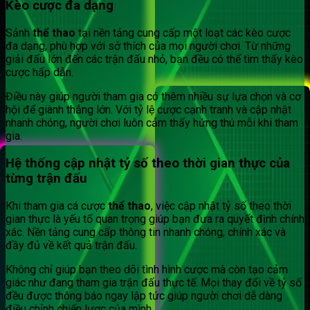
Kèo cược đa dạng
Sảnh
thể thao
tại nền tảng cung cấp một loạt các kèo cược
đa dạng, phù hợp với sở thích của mọi người chơi. Từ những
giải đấu lớn đến các trận đấu nhỏ, bạn đều có thể tìm thấy kèo
cược hấp dẫn.
Điều này giúp người tham gia có thêm nhiều sự lựa chọn và cơ
hội để giành thắng lớn. Với tỷ lệ cược cạnh tranh và cập nhật
nhanh chóng, người chơi luôn cảm thấy hứng thú mỗi khi tham
gia.
Hệ thống cập nhật tỷ số theo thời gian thực của
từng trận đấu
Khi tham gia cá cược
thể thao
, việc cập nhật tỷ số theo thời
gian thực là yếu tố quan trọng giúp bạn đưa ra quyết định chính
xác. Nền tảng cung cấp thông tin nhanh chóng, chính xác và
đầy đủ về kết quả trận đấu.
Không chỉ giúp bạn theo dõi tình hình cược mà còn tạo cảm
giác như đang tham gia trận đấu thực tế. Mọi thay đổi về tỷ số
đều được thông báo ngay lập tức giúp người chơi dễ dàng
điều chỉnh chiến lược của mình.