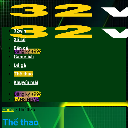
32win
Xổ số
Bắn cá
Đăng ký +99k
Game bài
Đá gà
Thể thao
Khuyến mãi
Đăng ký +99k
ĐĂNG NHẬP
Home
-
Thể thao
Thể thao