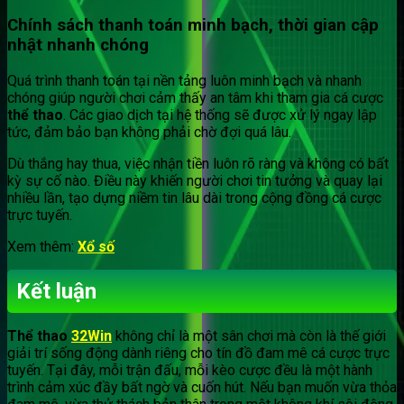
Chính sách thanh toán minh bạch, thời gian cập
nhật nhanh chóng
Quá trình thanh toán tại nền tảng luôn minh bạch và nhanh
chóng giúp người chơi cảm thấy an tâm khi tham gia cá cược
thể thao
. Các giao dịch tại hệ thống sẽ được xử lý ngay lập
tức, đảm bảo bạn không phải chờ đợi quá lâu.
Dù thắng hay thua, việc nhận tiền luôn rõ ràng và không có bất
kỳ sự cố nào. Điều này khiến người chơi tin tưởng và quay lại
nhiều lần, tạo dựng niềm tin lâu dài trong cộng đồng cá cược
trực tuyến.
Xem thêm:
Xổ số
Kết luận
Thể thao
32Win
không chỉ là một sân chơi mà còn là thế giới
giải trí sống động dành riêng cho tín đồ đam mê cá cược trực
tuyến. Tại đây, mỗi trận đấu, mỗi kèo cược đều là một hành
trình cảm xúc đầy bất ngờ và cuốn hút. Nếu bạn muốn vừa thỏa