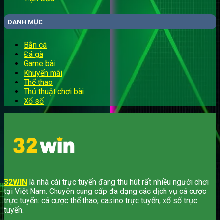
DANH MỤC
Bắn cá
Đá gà
Game bài
Khuyến mãi
Thể thao
Thủ thuật chơi bài
Xổ số
32WIN
là nhà cái trực tuyến đang thu hút rất nhiều người chơi
tại Việt Nam.
Chuyên
cung cấp đa dạng các dịch vụ cá cược
trực tuyến: cá cược thể thao, casino trực tuyến, xổ số trực
tuyến.