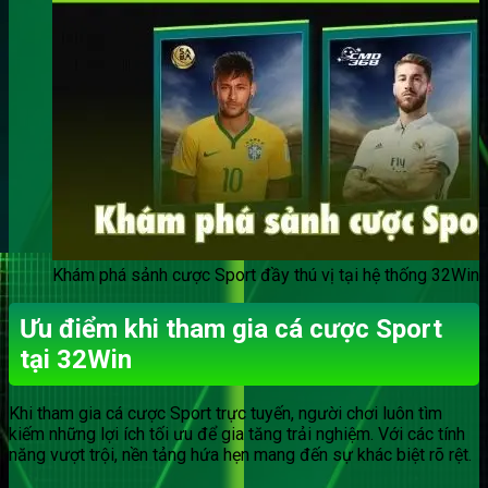
Khám phá sảnh cược Sport đầy thú vị tại hệ thống 32Win
Ưu điểm khi tham gia cá cược Sport
tại 32Win
Khi tham gia cá cược Sport trực tuyến, người chơi luôn tìm
kiếm những lợi ích tối ưu để gia tăng trải nghiệm. Với các tính
năng vượt trội, nền tảng hứa hẹn mang đến sự khác biệt rõ rệt.