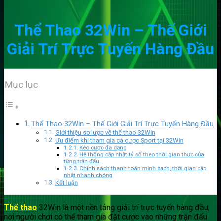
Thể Thao 32Win – Thế Giới
Giải Trí Trực Tuyến Hàng Đầu
Mục lục
Thể Thao 32Win – Thế Giới Giải Trí Trực Tuyến Hàng Đầu
Giới thiệu sơ lược về thể thao 32Win
Ưu điểm khi tham gia cá cược Sport tại 32Win
Kèo cược đa dạng
Hệ thống cập nhật tỷ số theo thời gian thực của
từng trận đấu
Chính sách thanh toán minh bạch, thời gian cập
nhật nhanh chóng
Kết luận
Thể thao
32Win là một nền tảng giải trí trực tuyến hàng đầu,
nơi người chơi có thể tham gia đặt cược vào những trận đấu