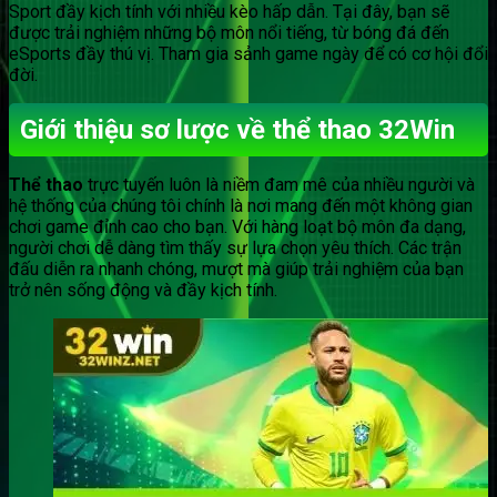
Sport đầy kịch tính với nhiều kèo hấp dẫn. Tại đây, bạn sẽ
được trải nghiệm những bộ môn nổi tiếng, từ bóng đá đến
eSports đầy thú vị. Tham gia sảnh game ngày để có cơ hội đổi
đời.
Giới thiệu sơ lược về thể thao 32Win
Thể thao
trực tuyến luôn là niềm đam mê của nhiều người và
hệ thống của chúng tôi chính là nơi mang đến một không gian
chơi game đỉnh cao cho bạn. Với hàng loạt bộ môn đa dạng,
người chơi dễ dàng tìm thấy sự lựa chọn yêu thích. Các trận
đấu diễn ra nhanh chóng, mượt mà giúp trải nghiệm của bạn
trở nên sống động và đầy kịch tính.