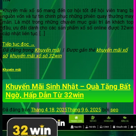
Khuyến mãi xổ số mang đến cơ hội tốt để hội viên trang bị
nguồn vốn và tự tin chinh phục những phiên quay thưởng may
mắn. Là một trong những chuyên mục giải trí ăn khách top
đầu, ưu đãi dành cho các sản phẩm xổ số online được 32win
cập nhật liên tục. […]
Tiếp tục đọc
→
Đã đăng trong
Khuyến mãi
|
Được gắn thẻ
khuyến mãi xổ
số
,
khuyến mãi xổ số 32win
Khuyến mãi
Khuyến Mãi Sinh Nhật – Quà Tặng Bất
Ngờ, Hấp Dẫn Từ 32win
Đã đăng trên
Tháng 4 18, 2025
Tháng 9 6, 2025
bởi
seo