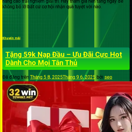
nâng cao trải nghiệm giải trí. Hãy tham gia nền tảng ngay để
không bỏ lỡ bất cứ cơ hội nhận quà tuyệt vời nào.
Khuyến mãi
Tặng 59k Nạp Đầu – Ưu Đãi Cực Hot
Dành Cho Mọi Tân Thủ
Đã đăng trên
Tháng 5 8, 2025
Tháng 9 6, 2025
bởi
seo