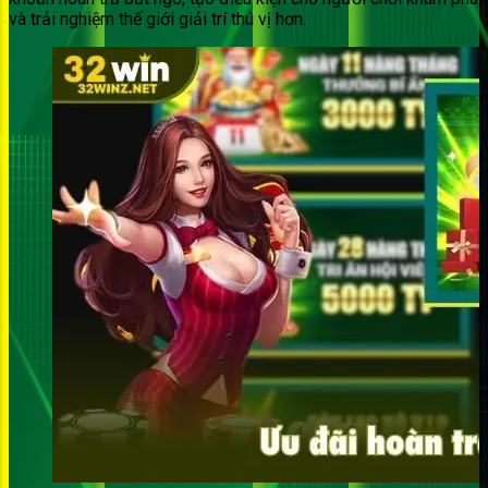
và trải nghiệm thế giới giải trí thú vị hơn.