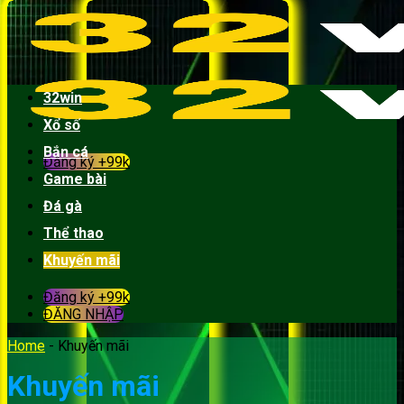
32win
Xổ số
Bắn cá
Đăng ký +99k
Game bài
Đá gà
Thể thao
Khuyến mãi
Đăng ký +99k
ĐĂNG NHẬP
Home
-
Khuyến mãi
Khuyến mãi