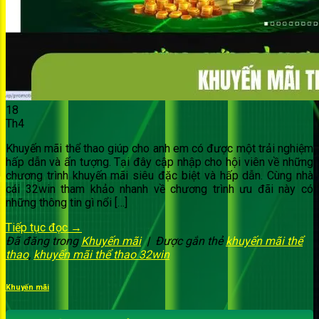
18
Th4
Khuyến mãi thể thao giúp cho anh em có được một trải nghiệm
hấp dẫn và ấn tượng. Tại đây cập nhập cho hội viên về những
chương trình khuyến mãi siêu đặc biệt và hấp dẫn. Cùng nhà
cái 32win tham khảo nhanh về chương trình ưu đãi này có
những thông tin gì nổi […]
Tiếp tục đọc
→
Đã đăng trong
Khuyến mãi
|
Được gắn thẻ
khuyến mãi thể
thao
,
khuyến mãi thể thao 32win
Khuyến mãi