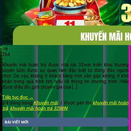
18
Th4
Khuyến mãi hoàn trả được nhà cái 32win triển khai thường
xuyên luôn được sự quan tâm đặc biệt từ đông đảo người
chơi. Dù vậy, không ít khách hàng mới vẫn gặp không ít khó
khăn trong quá trình tìm hiểu về thông tin chương trình. Hiểu
được điều đó, giới chuyên gia của […]
Tiếp tục đọc
→
Đã đăng trong
Khuyến mãi
|
Được gắn thẻ
khuyến mãi hoàn
trả
,
khuyến mãi hoàn trả 32WIN
BÀI VIẾT MỚI