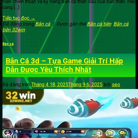
hiện chiến thuật và kỹ năng bắn cá thần sầu của bản thân. Hãy
cùng […]
Tiếp tục đọc
→
Đã đăng trong
Bắn cá
|
Được gắn thẻ
Bắn cá tiên
,
Bắn cá
tiên 32win
Bắn cá
Bắn Cá 3d – Tựa Game Giải Trí Hấp
Dẫn Được Yêu Thích Nhất
Đã đăng trên
Tháng 4 18, 2025
Tháng 9 6, 2025
bởi
seo