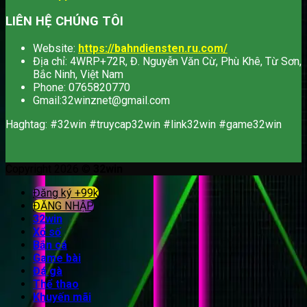
LIÊN HỆ CHÚNG TÔI
Website:
https://bahndiensten.ru.com/
Địa chỉ: 4WRP+72R, Đ. Nguyễn Văn Cừ, Phù Khê, Từ Sơn,
Bắc Ninh, Việt Nam
Phone: 0765820770
Gmail:
32winznet@gmail.com
Haghtag: #32win #truycap32win #link32win #game32win
Copyright 2026 ©
32win
Đăng ký +99k
ĐĂNG NHẬP
32win
Xổ số
Bắn cá
Game bài
Đá gà
Thể thao
Khuyến mãi