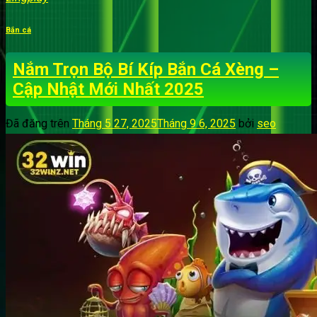
Bắn cá
Nắm Trọn Bộ Bí Kíp Bắn Cá Xèng –
Cập Nhật Mới Nhất 2025
Đã đăng trên
Tháng 5 27, 2025
Tháng 9 6, 2025
bởi
seo