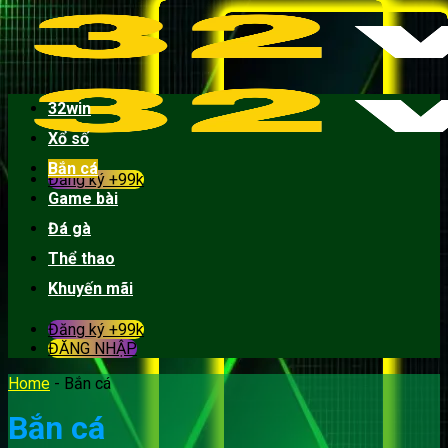
32win
Xổ số
Bắn cá
Đăng ký +99k
Game bài
Đá gà
Thể thao
Khuyến mãi
Đăng ký +99k
ĐĂNG NHẬP
Home
-
Bắn cá
Bắn cá