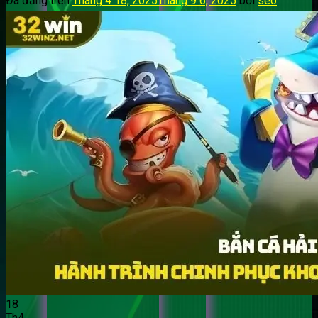
Đã đăng trên
Tháng 4 18, 2025
Tháng 9 6, 2025
bởi
seo
18
Th4