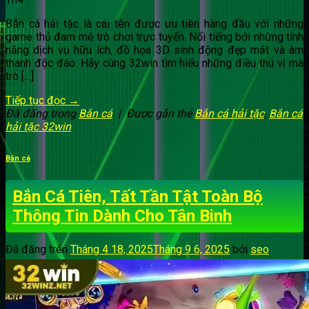
Bắn cá hải tặc là cái tên được ưu tiên hàng đầu với những
game thủ đam mê trò chơi trực tuyến. Nổi tiếng bởi những tính
năng dịch vụ hữu ích, đồ họa 3D sinh động đẹp mắt và âm
thanh độc đáo. Hãy cùng 32win tìm hiểu những điều thú vị mà
trò […]
Tiếp tục đọc
→
Đã đăng trong
Bắn cá
|
Được gắn thẻ
Bắn cá hải tặc
,
Bắn cá
hải tặc 32win
Bắn cá
Bắn Cá Tiên, Tất Tần Tật Toàn Bộ
Thông Tin Dành Cho Tân Binh
Đã đăng trên
Tháng 4 18, 2025
Tháng 9 6, 2025
bởi
seo