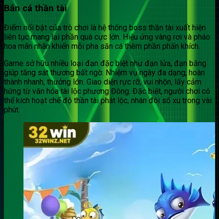
Bắn cá thần tài
Điểm nổi bật của trò chơi là hệ thống boss thần tài xuất hiện
liên tục mang lại phần quà cực lớn. Hiệu ứng vàng rơi và pháo
hoa mãn nhãn khiến mỗi pha săn cá thêm phần phấn khích.
Game sở hữu nhiều loại đạn đặc biệt như đạn lửa, đạn băng
giúp tăng sát thương bất ngờ. Nhiệm vụ ngày đa dạng, hoàn
thành nhanh, thưởng lớn. Giao diện rực rỡ, vui nhộn, lấy cảm
hứng từ văn hóa tài lộc phương Đông. Đặc biệt, người chơi có
thể kích hoạt chế độ thần tài phát lộc, nhân đôi số xu trong vài
phút.