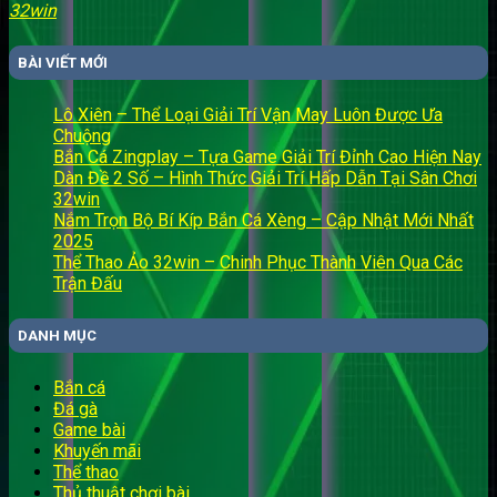
32win
BÀI VIẾT MỚI
Lô Xiên – Thể Loại Giải Trí Vận May Luôn Được Ưa
Chuộng
Bắn Cá Zingplay – Tựa Game Giải Trí Đỉnh Cao Hiện Nay
Dàn Đề 2 Số – Hình Thức Giải Trí Hấp Dẫn Tại Sân Chơi
32win
Nắm Trọn Bộ Bí Kíp Bắn Cá Xèng – Cập Nhật Mới Nhất
2025
Thể Thao Ảo 32win – Chinh Phục Thành Viên Qua Các
Trận Đấu
DANH MỤC
Bắn cá
Đá gà
Game bài
Khuyến mãi
Thể thao
Thủ thuật chơi bài