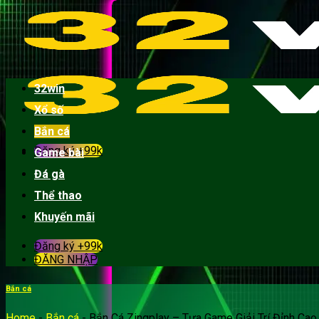
32win
Xổ số
Bắn cá
Đăng ký +99k
Game bài
Đá gà
Thể thao
Khuyến mãi
Đăng ký +99k
ĐĂNG NHẬP
Bắn cá
Home
-
Bắn cá
-
Bắn Cá Zingplay – Tựa Game Giải Trí Đỉnh Cao