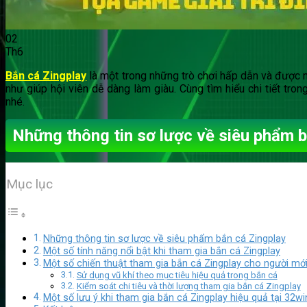
02
Th6
Bắn cá Zingplay
là một trong những trò chơi hấp dẫn và được n
như giúp hội viên dễ dàng làm giàu. Cùng tìm hiểu chi tiết tron
nhé.
Những thông tin sơ lược về siêu phẩm b
Mục lục
Những thông tin sơ lược về siêu phẩm bắn cá Zingplay
Một số tính năng nổi bật khi tham gia bắn cá Zingplay
Một số chiến thuật tham gia bắn cá Zingplay cho người mớ
Sử dụng vũ khí theo mục tiêu hiệu quả trong bắn cá
Kiểm soát chi tiêu và thời lượng tham gia bắn cá Zingplay
Một số lưu ý khi tham gia bắn cá Zingplay hiệu quả tại 32wi