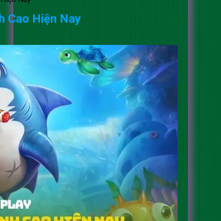
nh Cao Hiện Nay