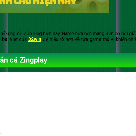
hiều người săn lùng hiện nay. Game hứa hẹn mang đến cơ hội giải 
g bài viết của
32win
để hiểu rõ hơn về tựa game thú vị khiến nh
ắn cá Zingplay
i
n