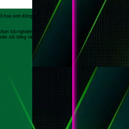
 đồ họa sinh động
chọn trải nghiệm
nên nổi tiếng và