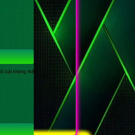
ổi bật không thể