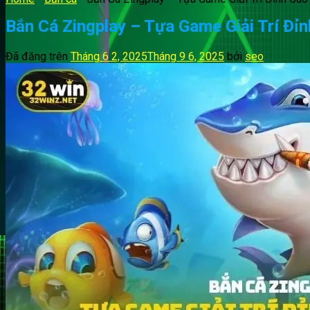
Bắn Cá Zingplay – Tựa Game Giải Trí Đỉ
Đã đăng trên
Tháng 6 2, 2025
Tháng 9 6, 2025
bởi
seo