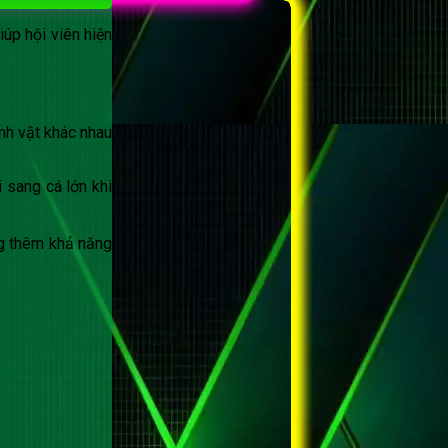
úp hội viên hiện
inh vật khác nhau
 sang cá lớn khi
ng thêm khả năng