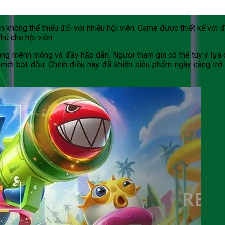
ần không thể thiếu đối với nhiều hội viên. Game được thiết kế với
hú cho hội viên.
ơng mênh mông và đầy hấp dẫn. Người tham gia có thể tùy ý lựa 
 mới bắt đầu. Chính điều này đã khiến siêu phẩm ngày càng trở 