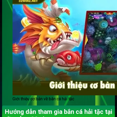
Giới thiệu cơ bản về bắn cá hải tặc
Hướng dẫn tham gia bắn cá hải tặc tại