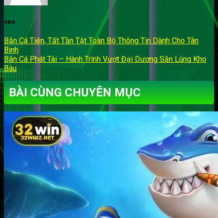
seo
Bắn Cá Tiên, Tất Tần Tật Toàn Bộ Thông Tin Dành Cho Tân
Binh
Bắn Cá Phát Tài – Hành Trình Vượt Đại Dương Săn Lùng Kho
Báu
BÀI CÙNG CHUYÊN MỤC