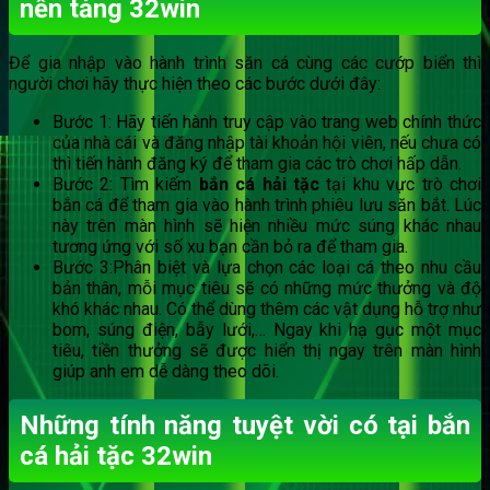
nền tảng 32win
Để gia nhập vào hành trình săn cá cùng các cướp biển thì
người chơi hãy thực hiện theo các bước dưới đây:
Bước 1: Hãy tiến hành truy cập vào trang web chính thức
của nhà cái và đăng nhập tài khoản hội viên, nếu chưa có
thì tiến hành đăng ký để tham gia các trò chơi hấp dẫn.
Bước 2: Tìm kiếm
bắn cá hải tặc
tại khu vực trò chơi
bắn cá để tham gia vào hành trình phiêu lưu săn bắt. Lúc
này trên màn hình sẽ hiện nhiều mức súng khác nhau
tương ứng với số xu bạn cần bỏ ra để tham gia
.
Bước 3:Phân biệt và lựa chọn các loại cá theo nhu cầu
bản thân, mỗi mục tiêu sẽ có những mức thưởng và độ
khó khác nhau. Có thể dùng thêm các vật dụng hỗ trợ như
bom, súng điện, bẫy lưới,… Ngay khi hạ gục một mục
tiêu, tiền thưởng sẽ được hiển thị ngay trên màn hình
giúp anh em dễ dàng theo dõi.
Những tính năng tuyệt vời có tại bắn
cá hải tặc 32win