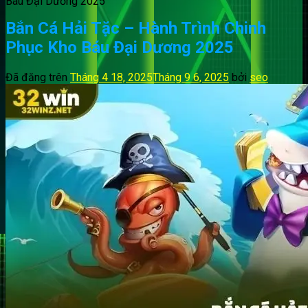
Báu Đại Dương 2025
Bắn Cá Hải Tặc – Hành Trình Chinh
Phục Kho Báu Đại Dương 2025
Đã đăng trên
Tháng 4 18, 2025
Tháng 9 6, 2025
bởi
seo