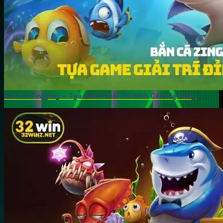
Bắn Cá Zingplay – Tựa Game Giải Trí Đỉnh Cao Hiện Nay