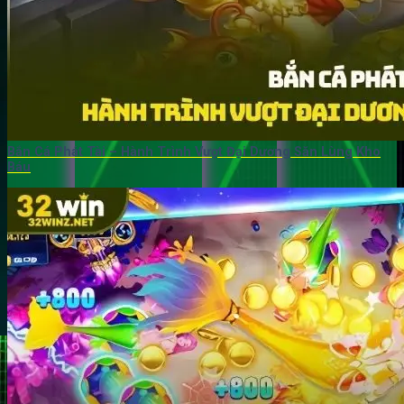
Bắn Cá Phát Tài – Hành Trình Vượt Đại Dương Săn Lùng Kho
Báu