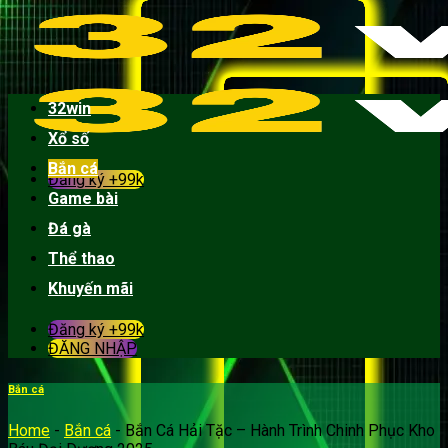
32win
Xổ số
Bắn cá
Đăng ký +99k
Game bài
Đá gà
Thể thao
Khuyến mãi
Đăng ký +99k
ĐĂNG NHẬP
Bắn cá
Home
-
Bắn cá
-
Bắn Cá Hải Tặc – Hành Trình Chinh Phục Kho