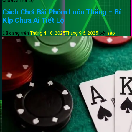
Chưa Ai Tiết Lộ
Cách Chơi Bài Phỏm Luôn Thắng – Bí
Kíp Chưa Ai Tiết Lộ
Đã đăng trên
Tháng 4 18, 2025
Tháng 9 6, 2025
bởi
seo