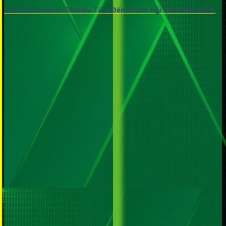
Cách Chơi Poker Dễ Hiểu Từ A Đến Z Cho Hội Viên Mới 32win