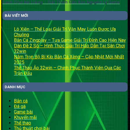
Cách Chơi Bài Liêng – Giải Thích Căn Bản Nguyên Lý Game
BÀI VIẾT MỚI
Lô Xiên – Thể Loại Giải Trí Vận May Luôn Được Ưa
Chuộng
Bắn Cá Zingplay – Tựa Game Giải Trí Đỉnh Cao Hiện Nay
Dàn Đề 2 Số – Hình Thức Giải Trí Hấp Dẫn Tại Sân Chơi
32win
Nắm Trọn Bộ Bí Kíp Bắn Cá Xèng – Cập Nhật Mới Nhất
2025
Thể Thao Ảo 32win – Chinh Phục Thành Viên Qua Các
Trận Đấu
DANH MỤC
Bắn cá
Đá gà
Game bài
Khuyến mãi
Thể thao
Thủ thuật chơi bài