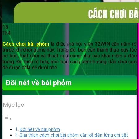
18
Th4
Cách chơi bài phỏm
là điều mà hội viên 32WIN cần nắm rõ
trước khi chơi game này. Trong đó, bạn cần thành thạo quy tắc
cơ bản, luật chơi và thuật ngữ cũng như các khái niệm ù đặc
trưng. Để hiểu rõ hơn, mời bạn cùng xem hướng dẫn chơi cực
dễ được chia sẻ dưới nhé.
Đôi nét về bài phỏm
Mục lục
Đôi nét về bài phỏm
Giải thích cách chơi bài phỏm cặn kẽ đến từng chi tiết