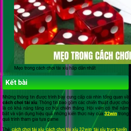
Mẹo trong cách chơi tài xỉu hấp dẫn nhất
Kết bài
Những thông tin được trình bày cung cấp cái nhìn tổng quan về
cách chơi tài xỉu
. Thông tin bao gồm các chiến thuật được cho
là có khả năng tăng cơ hội chiến thắng. Hội viên có thể nắm
bắt và vận dụng hiệu quả những kiến thức này của
32win
trong
quá trình tham gia tựa game.
Thẻ:
cách chơi tài xỉu
,
cách chơi tài xỉu 32win
,
tài xỉu trực tuyến