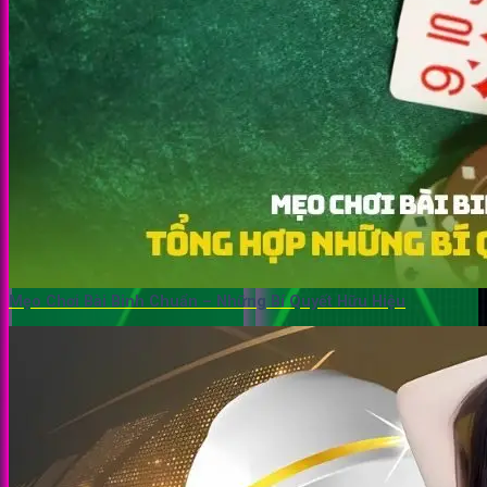
Mẹo Chơi Bài Binh Chuẩn – Những Bí Quyết Hữu Hiệu