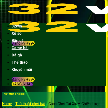
32win
Xổ số
Bắn cá
Đăng ký +99k
Game bài
Đá gà
Thể thao
Khuyến mãi
Đăng ký +99k
ĐĂNG NHẬP
Thủ thuật chơi bài
Home
-
Thủ thuật chơi bài
-
Cách Chơi Tài Xỉu – Chiến Lược