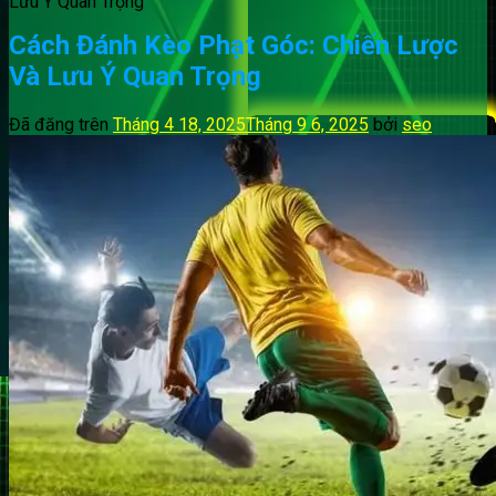
Lưu Ý Quan Trọng
Cách Đánh Kèo Phạt Góc: Chiến Lược
Và Lưu Ý Quan Trọng
Đã đăng trên
Tháng 4 18, 2025
Tháng 9 6, 2025
bởi
seo