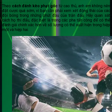
Theo
cách đánh kèo phạt góc
từ cao thủ, anh em không nên
đặt cược quá sớm, vì bạn cần phải xem xét động thái của các
đội bóng trong những phút đầu của trận đấu. Hãy quan sát
cách họ thi đấu, đặc biệt là trong các pha tấn công để có thể
đánh giá chính xác hơn về số lượng có thể xuất hiện trong hiệp
một và hiệp hai.