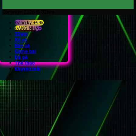
Copyright 2026 ©
32win
Đăng ký +99k
ĐĂNG NHẬP
32win
Xổ số
Bắn cá
Game bài
Đá gà
Thể thao
Khuyến mãi