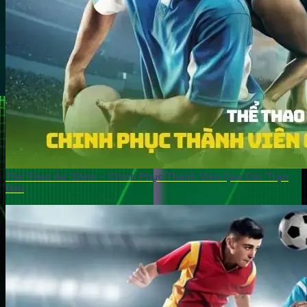
Thể Thao Ảo 32win – Chinh Phục Thành Viên Qua Các Trận
Đấu