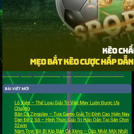
Kèo Chấp – Mẹo Bắt Kèo Cược Hấp Dẫn Và Chuẩn Xác Nhất
BÀI VIẾT MỚI
Lô Xiên – Thể Loại Giải Trí Vận May Luôn Được Ưa
Chuộng
Bắn Cá Zingplay – Tựa Game Giải Trí Đỉnh Cao Hiện Nay
Dàn Đề 2 Số – Hình Thức Giải Trí Hấp Dẫn Tại Sân Chơi
32win
Nắm Trọn Bộ Bí Kíp Bắn Cá Xèng – Cập Nhật Mới Nhất