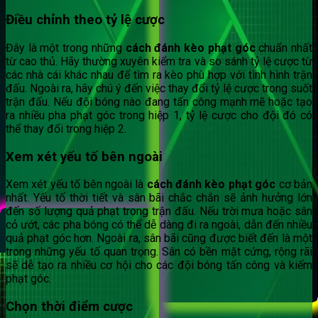
Điều chỉnh theo tỷ lệ cược
Đây là một trong những
cách đánh kèo phạt góc
chuẩn nhất
từ cao thủ. Hãy thường xuyên kiểm tra và so sánh tỷ lệ cược từ
các nhà cái khác nhau để tìm ra kèo phù hợp với tình hình trận
đấu.
Ngoài ra, hãy chú ý đến việc thay đổi tỷ lệ cược trong suốt
trận đấu. Nếu đội bóng nào đang tấn công mạnh mẽ hoặc tạo
ra nhiều pha phạt góc trong hiệp 1, tỷ lệ cược cho đội đó có
thể thay đổi trong hiệp 2.
Xem xét yếu tố bên ngoài
Xem xét yếu tố bên ngoài là
cách đánh kèo phạt góc
cơ bản
nhất. Yếu tố thời tiết và sân bãi chắc chắn sẽ ảnh hưởng lớn
đến số lượng quả phạt trong trận đấu. Nếu trời mưa hoặc sân
cỏ ướt, các pha bóng có thể dễ dàng đi ra ngoài, dẫn đến nhiều
quả phạt góc hơn.
Ngoài ra, sân bãi cũng được biết đến là một
trong những yếu tố quan trọng. Sân có bền mặt cứng, rộng rãi
sẽ dễ tạo ra nhiều cơ hội cho các đội bóng tấn công và kiếm
phạt góc.
Chọn thời điểm cược