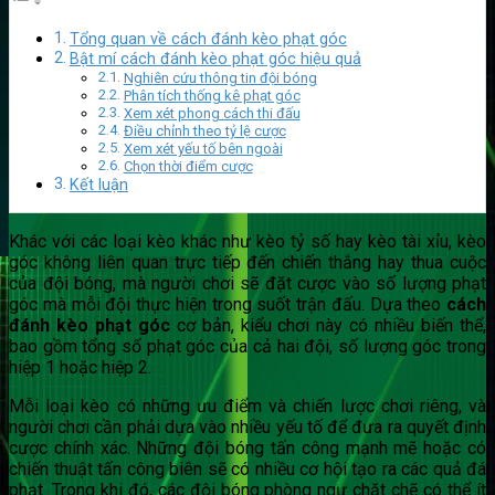
Tổng quan về cách đánh kèo phạt góc
Bật mí cách đánh kèo phạt góc hiệu quả
Nghiên cứu thông tin đội bóng
Phân tích thống kê phạt góc
Xem xét phong cách thi đấu
Điều chỉnh theo tỷ lệ cược
Xem xét yếu tố bên ngoài
Chọn thời điểm cược
Kết luận
Khác với các loại kèo khác như kèo tỷ số hay kèo tài xỉu, kèo
góc không liên quan trực tiếp đến chiến thắng hay thua cuộc
của đội bóng, mà người chơi sẽ đặt cược vào số lượng phạt
góc mà mỗi đội thực hiện trong suốt trận đấu. Dựa theo
cách
đánh kèo phạt góc
cơ bản, kiểu chơi này có nhiều biến thể,
bao gồm tổng số phạt góc của cả hai đội, số lượng góc trong
hiệp 1 hoặc hiệp 2.
Mỗi loại kèo có những ưu điểm và chiến lược chơi riêng, và
người chơi cần phải dựa vào nhiều yếu tố để đưa ra quyết định
cược chính xác. Những đội bóng tấn công mạnh mẽ hoặc có
chiến thuật tấn công biên sẽ có nhiều cơ hội tạo ra các quả đá
phạt. Trong khi đó, các đội bóng phòng ngự chặt chẽ có thể ít