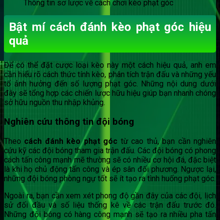
Thông tin sơ lược về cách chơi kèo phạt góc
Bật mí cách đánh kèo phạt góc hiệu
quả
Để có thể đặt cược loại kèo này một cách hiệu quả, anh em
cần hiểu rõ cách thức tính kèo, phân tích trận đấu và những yếu
tố ảnh hưởng đến số lượng phạt góc. Những nội dung dưới
đây sẽ tổng hợp các chiến lược hữu hiệu giúp bạn nhanh chóng
sở hữu nguồn thu nhập khủng.
Nghiên cứu thông tin đội bóng
Theo
cách đánh kèo phạt góc
từ cao thủ, bạn cần nghiên
cứu kỹ các đội bóng tham gia trận đấu. Các đội bóng có phong
cách tấn công mạnh mẽ thường sẽ có nhiều cơ hội đá, đặc biệt
là khi họ chủ động tấn công và ép sân đối phương. Ngược lại,
những đội bóng phòng ngự tốt sẽ ít tạo ra tình huống phạt góc.
Ngoài ra, bạn cần xem xét phong độ gần đây của các đội, lịch
sử đối đầu và số liệu thống kê về các trận đấu trước đó.
Những đội bóng có hàng công mạnh sẽ tạo ra nhiều pha tấn