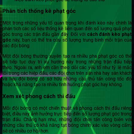
Phân tích thống kê phạt góc
Một trong những yếu tố quan trọng khi đánh kèo này chính là
phân tích các số liệu thống kê liên quan đến số lượng quả phạt
góc trong các trận đấu gần đây. Đối với
cách đánh kèo phạt
góc
này, bạn có thể tra cứu số lượng trung bình mỗi trận của
các đội bóng.
Một đội bóng thường xuyên tạo ra nhiều pha phạt góc có thể
sẽ tiếp tục duy trì xu hướng này trong những trận đấu tiếp
theo. Ngoài ra, anh em cần theo dõi các yếu tố như tỷ lệ mắc
lỗi trong các hiệp đấu, các đội chơi trên sân nhà hay sân khách
và liệu đội bóng có sở hữu những cầu thủ tấn công tốc độ
hoặc khả năng tạo ra nhiều tình huống phạt góc hay không.
Xem xét phong cách thi đấu
Mỗi đội bóng có một chiến thuật và phong cách thi đấu riêng
biệt, điều này ảnh hưởng trực tiếp đến số lượng phạt góc trong
trận đấu. Chẳng hạn như, những đội chơi tấn công biên với
những cầu thủ có khả năng tạt bóng chính xác vào vòng cấm,
sẽ có nhiều cơ hội hơn.