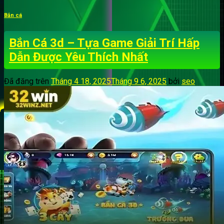
Bắn cá
Bắn Cá 3d – Tựa Game Giải Trí Hấp
Dẫn Được Yêu Thích Nhất
Đã đăng trên
Tháng 4 18, 2025
Tháng 9 6, 2025
bởi
seo