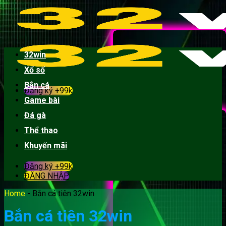
32win
Xổ số
Bắn cá
Đăng ký +99k
Game bài
Đá gà
Thể thao
Khuyến mãi
Đăng ký +99k
ĐĂNG NHẬP
Home
-
Bắn cá tiên 32win
Bắn cá tiên 32win