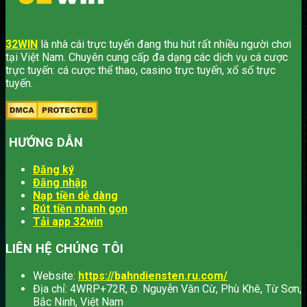
32WIN
là nhà cái trực tuyến đang thu hút rất nhiều người chơi
tại Việt Nam.
Chuyên
cung cấp đa dạng các dịch vụ cá cược
trực tuyến: cá cược thể thao, casino trực tuyến, xổ số trực
tuyến.
HƯỚNG DẪN
Đăng ký
Đăng nhập
Nạp tiền dễ dàng
Rút tiền nhanh gọn
Tải app 32win
LIÊN HỆ CHÚNG TÔI
Website:
https://bahndiensten.ru.com/
Địa chỉ: 4WRP+72R, Đ. Nguyễn Văn Cừ, Phù Khê, Từ Sơn,
Bắc Ninh, Việt Nam