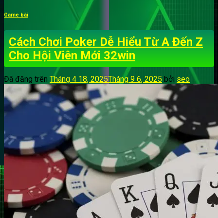
Game bài
Cách Chơi Poker Dễ Hiểu Từ A Đến Z
Cho Hội Viên Mới 32win
Đã đăng trên
Tháng 4 18, 2025
Tháng 9 6, 2025
bởi
seo