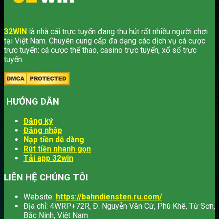
32WIN
là nhà cái trực tuyến đang thu hút rất nhiều người chơi
tại Việt Nam.
Chuyên
cung cấp đa dạng các dịch vụ cá cược
trực tuyến: cá cược thể thao, casino trực tuyến, xổ số trực
tuyến.
HƯỚNG DẪN
Đăng ký
Đăng nhập
Nạp tiền dễ dàng
Rút tiền nhanh gọn
Tải app 32win
LIÊN HỆ CHÚNG TÔI
Website:
https://bahndiensten.ru.com/
Địa chỉ: 4WRP+72R, Đ. Nguyễn Văn Cừ, Phù Khê, Từ Sơn,
Bắc Ninh, Việt Nam