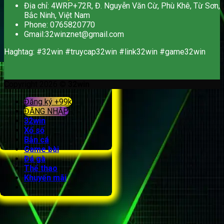
Địa chỉ: 4WRP+72R, Đ. Nguyễn Văn Cừ, Phù Khê, Từ Sơn,
Bắc Ninh, Việt Nam
Phone: 0765820770
Gmail:
32winznet@gmail.com
Haghtag: #32win #truycap32win #link32win #game32win
Copyright 2026 ©
32win
Đăng ký +99k
ĐĂNG NHẬP
32win
Xổ số
Bắn cá
Game bài
Đá gà
Thể thao
Khuyến mãi