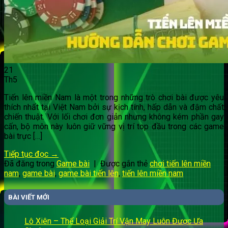
21
Th5
Tiến lên miền Nam là một trong những trò chơi bài được yêu
thích nhất tại Việt Nam bởi sự kịch tính, hấp dẫn và đậm chất
chiến thuật. Với lối chơi đơn giản nhưng không kém phần gay
cấn, bộ môn này luôn giữ vững vị trí top đầu trong các game
bài trực […]
Tiếp tục đọc
→
Đã đăng trong
Game bài
|
Được gắn thẻ
chơi tiến lên miền
nam
,
game bài
,
game bài tiến lên
,
tiến lên miền nam
BÀI VIẾT MỚI
Lô Xiên – Thể Loại Giải Trí Vận May Luôn Được Ưa