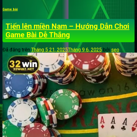
Game bài
Tiến lên miền Nam – Hướng Dẫn Chơi
Game Bài Dễ Thắng
Đã đăng trên
Tháng 5 21, 2025
Tháng 9 6, 2025
bởi
seo