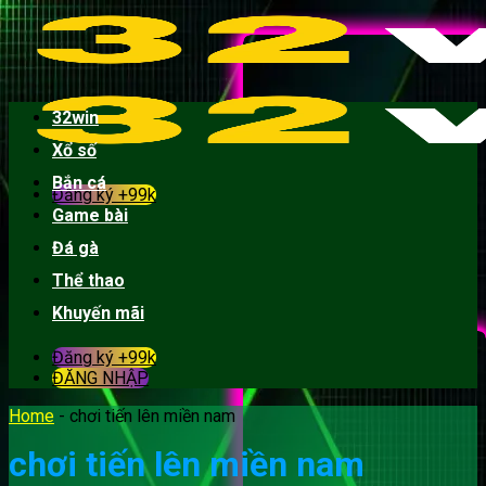
32win
Xổ số
Bắn cá
Đăng ký +99k
Game bài
Đá gà
Thể thao
Khuyến mãi
Đăng ký +99k
ĐĂNG NHẬP
Home
-
chơi tiến lên miền nam
chơi tiến lên miền nam