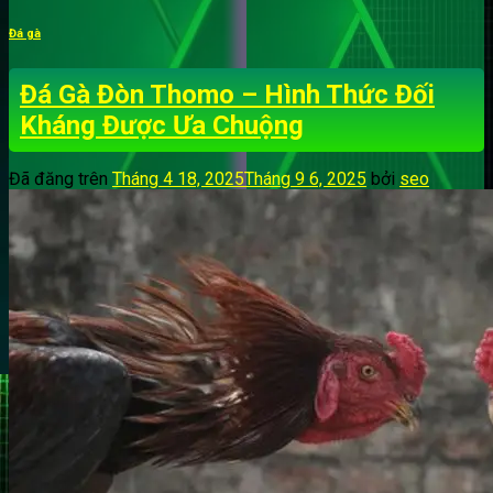
Đá gà
Đá Gà Đòn Thomo – Hình Thức Đối
Kháng Được Ưa Chuộng
Đã đăng trên
Tháng 4 18, 2025
Tháng 9 6, 2025
bởi
seo