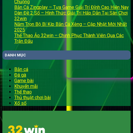
Chuộng
Bắn Cá Zingplay – Tựa Game Giải Trí Đỉnh Cao Hiện Nay
Dàn Đề 2 Số – Hình Thức Giải Trí Hấp Dẫn Tại Sân Chơi
32win
Nắm Trọn Bộ Bí Kíp Bắn Cá Xèng – Cập Nhật Mới Nhất
2025
Thể Thao Ảo 32win – Chinh Phục Thành Viên Qua Các
Trận Đấu
DANH MỤC
Bắn cá
Đá gà
Game bài
Khuyến mãi
Thể thao
Thủ thuật chơi bài
Xổ số