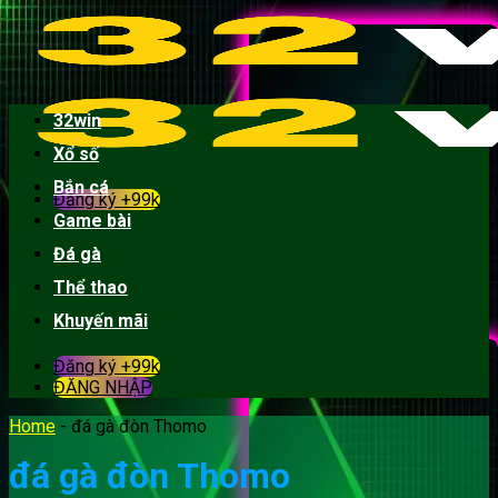
32win
Xổ số
Bắn cá
Đăng ký +99k
Game bài
Đá gà
Thể thao
Khuyến mãi
Đăng ký +99k
ĐĂNG NHẬP
Home
-
đá gà đòn Thomo
đá gà đòn Thomo