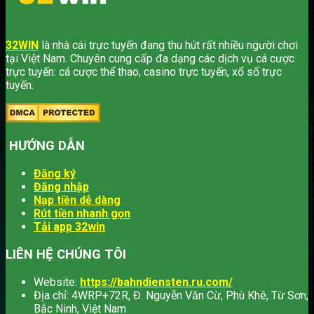
32WIN
là nhà cái trực tuyến đang thu hút rất nhiều người chơi
tại Việt Nam.
Chuyên
cung cấp đa dạng các dịch vụ cá cược
trực tuyến: cá cược thể thao, casino trực tuyến, xổ số trực
tuyến.
HƯỚNG DẪN
Đăng ký
Đăng nhập
Nạp tiền dễ dàng
Rút tiền nhanh gọn
Tải app 32win
LIÊN HỆ CHÚNG TÔI
Website:
https://bahndiensten.ru.com/
Địa chỉ: 4WRP+72R, Đ. Nguyễn Văn Cừ, Phù Khê, Từ Sơn,
Bắc Ninh, Việt Nam