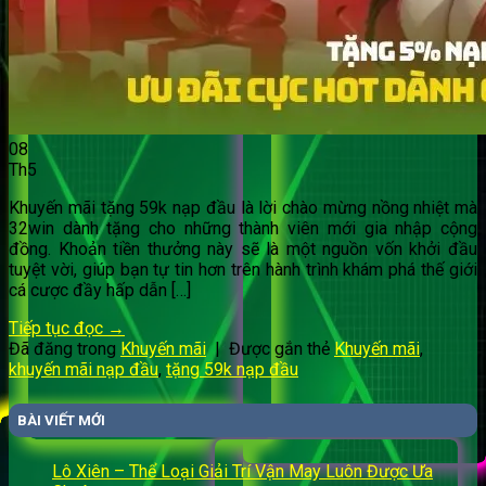
08
Th5
Khuyến mãi tặng 59k nạp đầu là lời chào mừng nồng nhiệt mà
32win dành tặng cho những thành viên mới gia nhập cộng
đồng. Khoản tiền thưởng này sẽ là một nguồn vốn khởi đầu
tuyệt vời, giúp bạn tự tin hơn trên hành trình khám phá thế giới
cá cược đầy hấp dẫn […]
Tiếp tục đọc
→
Đã đăng trong
Khuyến mãi
|
Được gắn thẻ
Khuyến mãi
,
khuyến mãi nạp đầu
,
tặng 59k nạp đầu
BÀI VIẾT MỚI
Lô Xiên – Thể Loại Giải Trí Vận May Luôn Được Ưa