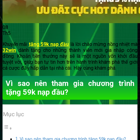
08
Th5
Khuyến mãi
tặng 59k nạp đầu
là lời chào mừng nồng nhiệt mà
32win
dành tặng cho những thành viên mới gia nhập cộng
đồng. Khoản tiền thưởng này sẽ là một nguồn vốn khởi đầu
tuyệt vời, giúp bạn tự tin hơn trên hành trình khám phá thế giới
cá cược đầy hấp dẫn tại nhà cái. Hãy cùng khám phá.
Vì sao nên tham gia chương trình
tặng 59k nạp đầu?
Mục lục
Vì sao nên tham gia chương trình tặng 59k nạp đầu?