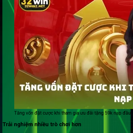
Tăng vốn đặt cược khi tham gia ưu đãi tặng 59k nạp đầu
Trải nghiệm nhiều trò chơi hơn