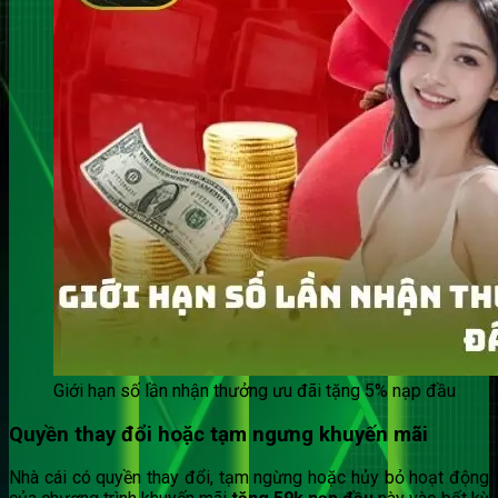
Giới hạn số lần nhận thưởng ưu đãi tặng 5% nạp đầu
Quyền thay đổi hoặc tạm ngưng khuyến mãi
Nhà cái có quyền thay đổi, tạm ngừng hoặc hủy bỏ hoạt động