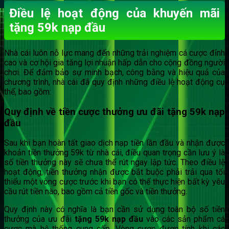
Điều lệ hoạt động của khuyến mãi
tặng 59k nạp đầu
Nhà cái luôn nỗ lực mang đến những trải nghiệm cá cược đỉnh
cao và cơ hội gia tăng lợi nhuận hấp dẫn cho cộng đồng người
chơi. Để đảm bảo sự minh bạch, công bằng và hiệu quả của
chương trình, nhà cái đã quy định những điều lệ hoạt động cụ
thể, bao gồm:
Quy định về tiền cược thưởng ưu đãi tặng 59k nạp
đầu
Sau khi bạn hoàn tất giao dịch nạp tiền lần đầu và nhận được
khoản tiền thưởng 59k từ nhà cái, điều quan trọng cần lưu ý là
số tiền thưởng này sẽ chưa thể rút ngay lập tức. Theo điều lệ
hoạt động, tiền thưởng nhận được bắt buộc phải trải qua tối
thiểu một vòng cược trước khi bạn có thể thực hiện bất kỳ yêu
cầu rút tiền nào, bao gồm cả tiền gốc và tiền thưởng.
Quy định này có nghĩa là bạn cần sử dụng toàn bộ số tiền
thưởng của ưu đãi
tặng 59k nạp đầu
vào các sản phẩm cá
cược mà hệ thống cung cấp. Vòng cược được tính khi các