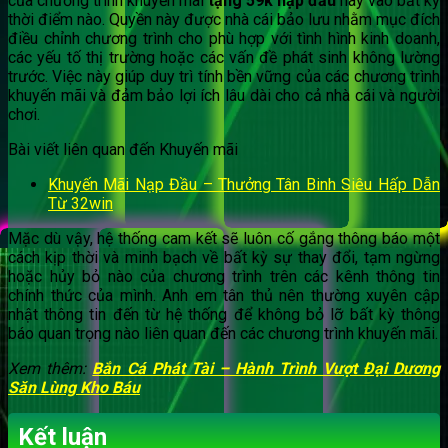
của chương trình khuyến mãi
tặng 59k nạp đầu
này vào bất kỳ
thời điểm nào. Quyền này được nhà cái bảo lưu nhằm mục đích
điều chỉnh chương trình cho phù hợp với tình hình kinh doanh,
các yếu tố thị trường hoặc các vấn đề phát sinh không lường
trước. Việc này giúp duy trì tính bền vững của các chương trình
khuyến mãi và đảm bảo lợi ích lâu dài cho cả nhà cái và người
chơi.
Bài viết liên quan đến Khuyến mãi
Khuyến Mãi Nạp Đầu – Thưởng Tân Binh Siêu Hấp Dẫn
Từ 32win
Mặc dù vậy, hệ thống cam kết sẽ luôn cố gắng thông báo một
cách kịp thời và minh bạch về bất kỳ sự thay đổi, tạm ngừng
hoặc hủy bỏ nào của chương trình trên các kênh thông tin
chính thức của mình. Anh em tân thủ nên thường xuyên cập
nhật thông tin đến từ hệ thống để không bỏ lỡ bất kỳ thông
báo quan trọng nào liên quan đến các chương trình khuyến mãi.
Xem thêm:
Bắn Cá Phát Tài – Hành Trình Vượt Đại Dương
Săn Lùng Kho Báu
Kết luận