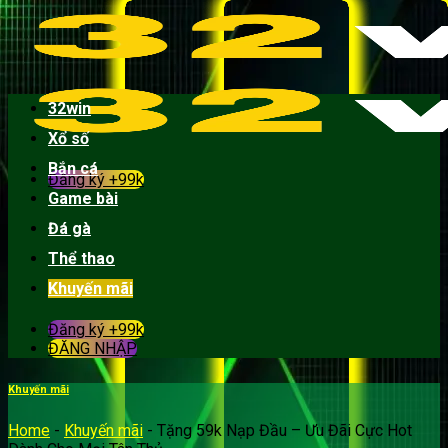
32win
Xổ số
Bắn cá
Đăng ký +99k
Game bài
Đá gà
Thể thao
Khuyến mãi
Đăng ký +99k
ĐĂNG NHẬP
Khuyến mãi
Home
-
Khuyến mãi
-
Tặng 59k Nạp Đầu – Ưu Đãi Cực Hot