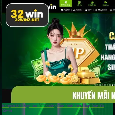
Khuyến Mãi Nạp Đầu – Thưởng Tân Binh Siêu Hấp Dẫn Từ
32win