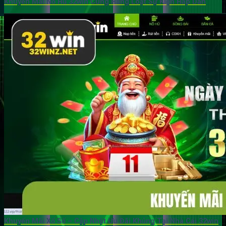
Khuyến Mãi Nổ Hũ 32win Cùng Hàng Loạt Sự Kiện Hấp Dẫn
Khuyến Mãi Xổ Số – Cập Nhật Ưu Đãi Khủng Tại Nhà Cái 32win