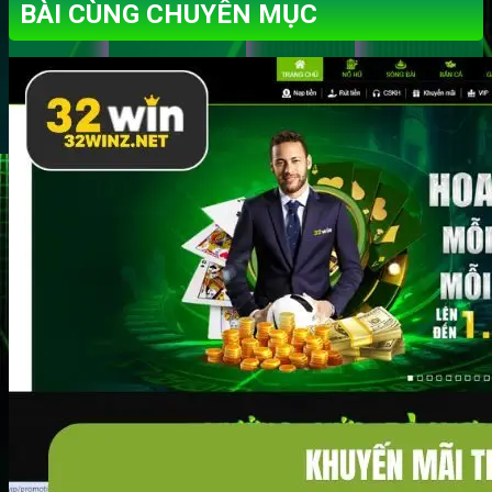
BÀI CÙNG CHUYÊN MỤC