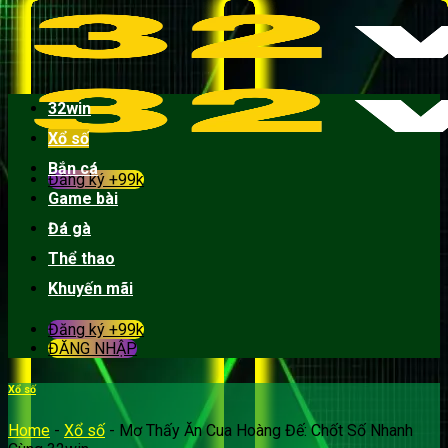
32win
Xổ số
Bắn cá
Đăng ký +99k
Game bài
Đá gà
Thể thao
Khuyến mãi
Đăng ký +99k
ĐĂNG NHẬP
Xổ số
Home
-
Xổ số
-
Mơ Thấy Ăn Cua Hoàng Đế: Chốt Số Nhanh