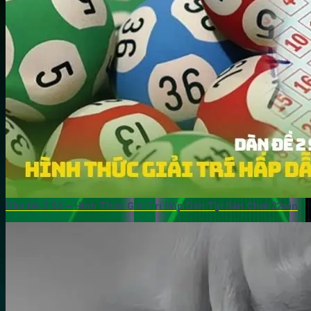
Dàn Đề 2 Số – Hình Thức Giải Trí Hấp Dẫn Tại Sân Chơi 32win