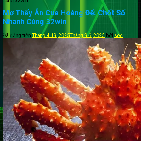
Cùng 32win
Mơ Thấy Ăn Cua Hoàng Đế: Chốt Số
Nhanh Cùng 32win
Đã đăng trên
Tháng 4 19, 2025
Tháng 9 6, 2025
bởi
seo