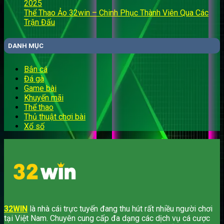
2025
Thể Thao Ảo 32win – Chinh Phục Thành Viên Qua Các
Trận Đấu
DANH MỤC
Bắn cá
Đá gà
Game bài
Khuyến mãi
Thể thao
Thủ thuật chơi bài
Xổ số
32WIN
là nhà cái trực tuyến đang thu hút rất nhiều người chơi
tại Việt Nam.
Chuyên
cung cấp đa dạng các dịch vụ cá cược