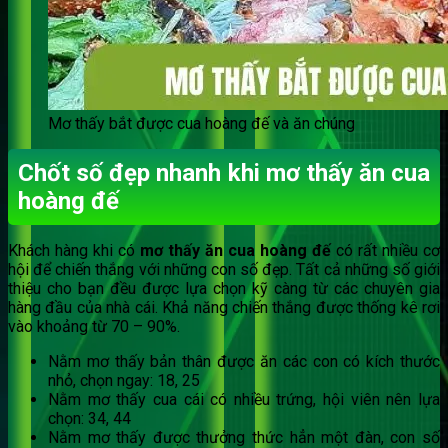
Mơ thấy bắt được cua hoàng đế và ăn chúng
Chốt số đẹp nhanh khi mơ thấy ăn cua
hoàng đế
Khách hàng khi có
mơ thấy ăn cua hoàng đế
có rất nhiều cơ
hội để chiến thắng với những con số đẹp. Tất cả những số giới
thiệu cho bạn đều được lựa chọn kỹ càng từ các chuyên gia
hàng đầu của nhà cái. Khả năng chiến thắng được thống kê rơi
vào khoảng từ 70 – 90%.
Nằm mơ thấy bản thân được ăn các con có kích thước
nhỏ, chọn ngay: 18, 25
Nằm mơ thấy cua cái có nhiều trứng, hội viên nên lựa
chọn: 34, 44
Nằm mơ thấy được thưởng thức hẳn một đàn, con số