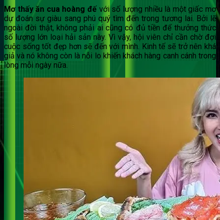
Mơ thấy ăn cua hoàng đế
với số lượng nhiều là một giấc mơ
dự đoán sự giàu sang phú quý tìm đến trong tương lai. Bởi lẽ
ngoài đời thật, không phải ai cũng có đủ tiền để thưởng thức
số lượng lớn loại hải sản này.
Vì vậy, hội viên chỉ cần chờ đợi
cuộc sống tốt đẹp hơn sẽ đến với mình. Kinh tế sẽ trở nên khá
giả và nó không còn là nỗi lo khiến khách hàng canh cánh trong
lòng mỗi ngày nữa.