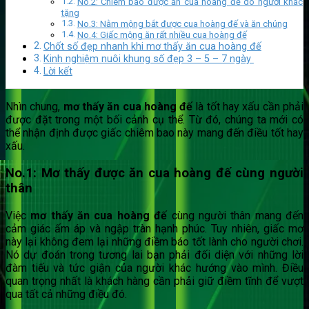
No.2: Chiêm bao được ăn cua hoàng đế do người khác
tặng
No.3: Nằm mộng bắt được cua hoàng đế và ăn chúng
No.4: Giấc mộng ăn rất nhiều cua hoàng đế
Chốt số đẹp nhanh khi mơ thấy ăn cua hoàng đế
Kinh nghiệm nuôi khung số đẹp 3 – 5 – 7 ngày
Lời kết
Nhìn chung,
mơ thấy ăn cua hoàng đế
là tốt hay xấu cần phải
được đặt trong một bối cảnh cụ thể. Từ đó, chúng ta mới có
thể nhận định được giấc chiêm bao này mang đến điều tốt hay
xấu.
No.1: Mơ thấy được ăn cua hoàng đế cùng người
thân
Việc
mơ thấy ăn cua hoàng đế
cùng người thân mang đến
cảm giác ấm áp và ngập tràn hạnh phúc. Tuy nhiên, giấc mơ
này lại không đem lại những điềm báo tốt lành cho người chơi.
Nó dự đoán trong tương lai bạn phải đối diện với những lời
đàm tiếu và tức giận của người khác hướng vào mình. Điều
quan trọng nhất là khách hàng cần phải giữ điềm tĩnh để vượt
qua tất cả những điều đó.