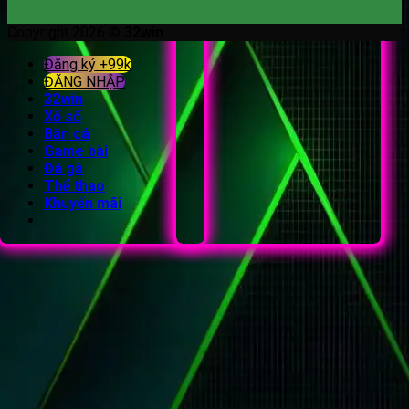
Copyright 2026 ©
32win
Đăng ký +99k
ĐĂNG NHẬP
32win
Xổ số
Bắn cá
Game bài
Đá gà
Thể thao
Khuyến mãi