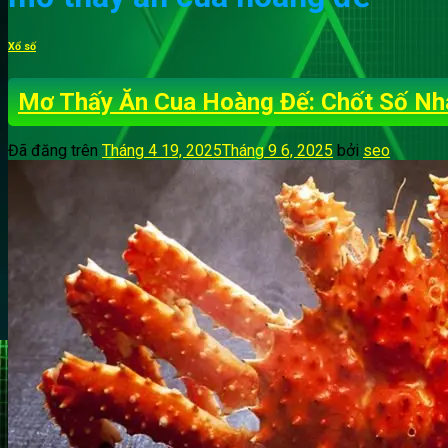
Xổ số
Mơ Thấy Ăn Cua Hoàng Đế: Chốt Số Nh
Đã đăng trên
Tháng 4 19, 2025
Tháng 9 6, 2025
bởi
seo