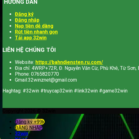
HƯỚNG DẪN
Đăng ký
Đăng nhập
Nạp tiền dễ dàng
Rút tiền nhanh gọn
Tải app 32win
LIÊN HỆ CHÚNG TÔI
Website:
https://bahndiensten.ru.com/
Địa chỉ: 4WRP+72R, Đ. Nguyễn Văn Cừ, Phù Khê, Từ Sơn, 
Phone: 0765820770
Gmail:
32winznet@gmail.com
Haghtag: #32win #truycap32win #link32win #game32win
Copyright 2026 ©
32win
Đăng ký +99k
ĐĂNG NHẬP
32win