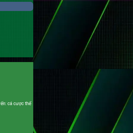
ến: cá cược thể