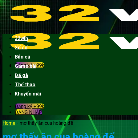
32win
Xổ số
Bắn cá
Đăng ký +99k
Game bài
Đá gà
Thể thao
Khuyến mãi
Đăng ký +99k
ĐĂNG NHẬP
Home
-
mơ thấy ăn cua hoàng đế
mơ thấy ăn cua hoàng đế