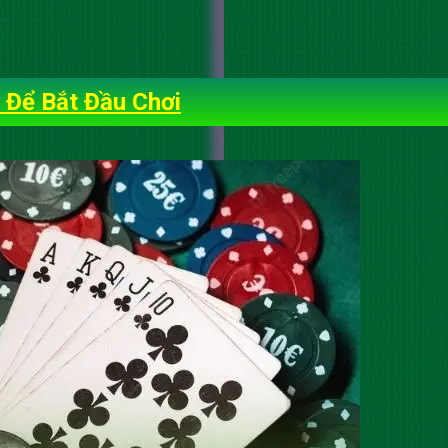
t Để Bắt Đầu Chơi