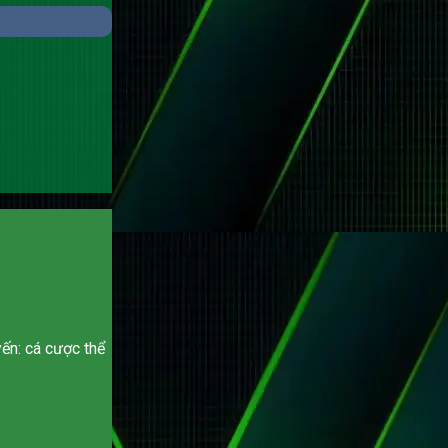
ến: cá cược thể