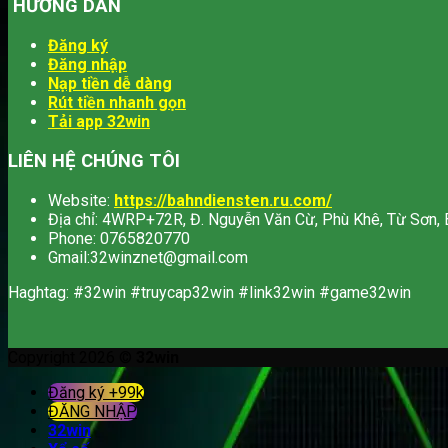
HƯỚNG DẪN
Đăng ký
Đăng nhập
Nạp tiền dễ dàng
Rút tiền nhanh gọn
Tải app 32win
LIÊN HỆ CHÚNG TÔI
Website:
https://bahndiensten.ru.com/
Địa chỉ: 4WRP+72R, Đ. Nguyễn Văn Cừ, Phù Khê, Từ Sơn, 
Phone: 0765820770
Gmail:
32winznet@gmail.com
Haghtag: #32win #truycap32win #link32win #game32win
Copyright 2026 ©
32win
Đăng ký +99k
ĐĂNG NHẬP
32win