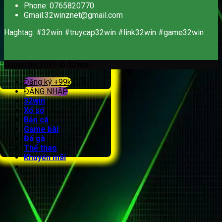
Phone: 0765820770
Gmail:
32winznet@gmail.com
Haghtag: #32win #truycap32win #link32win #game32win
Copyright 2026 ©
32win
Đăng ký +99k
ĐĂNG NHẬP
32win
Xổ số
Bắn cá
Game bài
Đá gà
Thể thao
Khuyến mãi