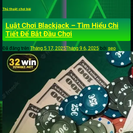
Thủ thuật chơi bài
Luật Chơi Blackjack – Tìm Hiểu Chi
Tiết Để Bắt Đầu Chơi
Đã đăng trên
Tháng 5 17, 2025
Tháng 9 6, 2025
bởi
seo