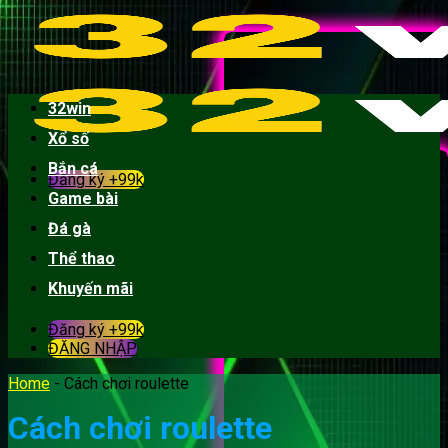
32win
Xổ số
Bắn cá
Đăng ký +99k
Game bài
Đá gà
Thể thao
Khuyến mãi
Đăng ký +99k
ĐĂNG NHẬP
Home
-
Cách chơi roulette
Cách chơi roulette