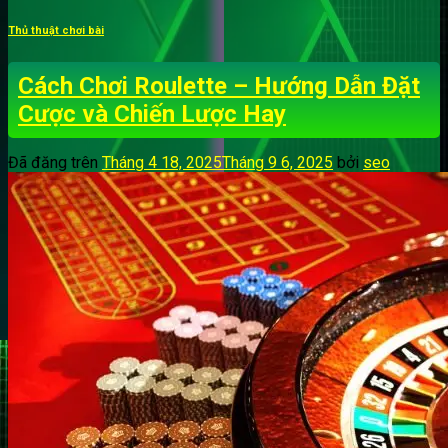
Thủ thuật chơi bài
Cách Chơi Roulette – Hướng Dẫn Đặt
Cược và Chiến Lược Hay
Đã đăng trên
Tháng 4 18, 2025
Tháng 9 6, 2025
bởi
seo