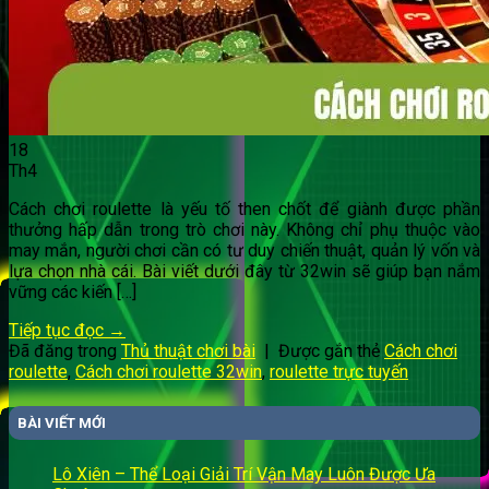
18
Th4
Cách chơi roulette là yếu tố then chốt để giành được phần
thưởng hấp dẫn trong trò chơi này. Không chỉ phụ thuộc vào
may mắn, người chơi cần có tư duy chiến thuật, quản lý vốn và
lựa chọn nhà cái. Bài viết dưới đây từ 32win sẽ giúp bạn nắm
vững các kiến […]
Tiếp tục đọc
→
Đã đăng trong
Thủ thuật chơi bài
|
Được gắn thẻ
Cách chơi
roulette
,
Cách chơi roulette 32win
,
roulette trực tuyến
BÀI VIẾT MỚI
Lô Xiên – Thể Loại Giải Trí Vận May Luôn Được Ưa