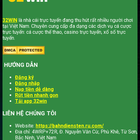
32WIN
là nhà cái trực tuyến đang thu hút rất nhiều người chơi
tại Việt Nam.
Chuyên
cung cấp đa dạng các dịch vụ cá cược
trực tuyến: cá cược thể thao, casino trực tuyến, xổ số trực
tuyến.
HƯỚNG DẪN
Đăng ký
Đăng nhập
Nạp tiền dễ dàng
Rút tiền nhanh gọn
Tải app 32win
LIÊN HỆ CHÚNG TÔI
Website:
https://bahndiensten.ru.com/
Địa chỉ: 4WRP+72R, Đ. Nguyễn Văn Cừ, Phù Khê, Từ Sơn,
Bắc Ninh, Việt Nam